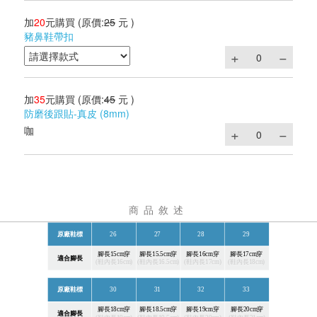
加
20
元購買
(原價:
25
元 )
豬鼻鞋帶扣
加
35
元購買
(原價:
45
元 )
防磨後跟貼-真皮 (8mm)
咖
商品敘述