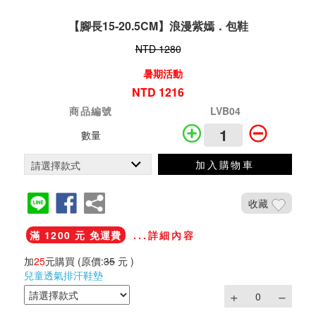
【腳長15-20.5CM】浪漫紫嫣．包鞋
NTD 1280
暑期活動
NTD 1216
商品編號
LVB04
數量
加入購物車
收藏
滿 1200 元 免運費
...詳細內容
加
25
元購買
(原價:
35
元 )
兒童透氣排汗鞋墊