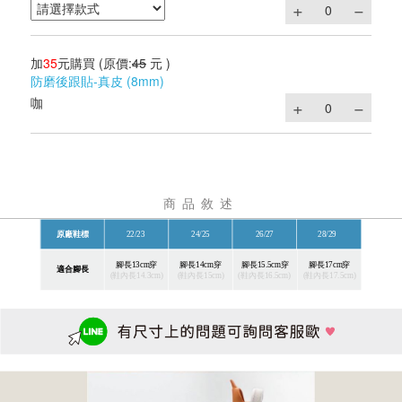
加
35
元購買
(原價:
45
元 )
防磨後跟貼-真皮 (8mm)
咖
商品敘述