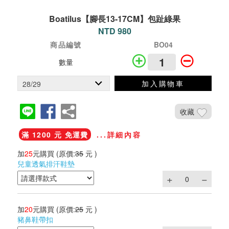
Boatilus【腳長13-17CM】包趾綠果
NTD 980
商品編號
BO04
數量
加入購物車
收藏
滿 1200 元 免運費
...詳細內容
加
25
元購買
(原價:
35
元 )
兒童透氣排汗鞋墊
加
20
元購買
(原價:
25
元 )
豬鼻鞋帶扣