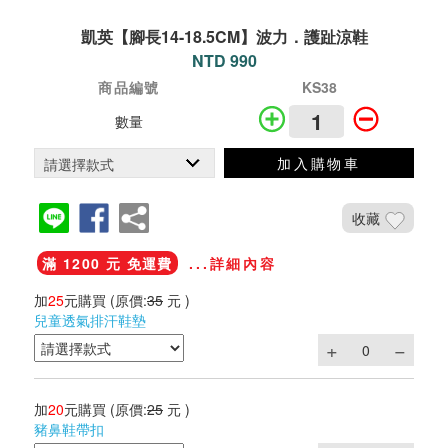
凱英【腳長14-18.5CM】波力．護趾涼鞋
NTD 990
商品編號
KS38
數量
加入購物車
收藏
滿 1200 元 免運費
...詳細內容
加
25
元購買
(原價:
35
元 )
兒童透氣排汗鞋墊
加
20
元購買
(原價:
25
元 )
豬鼻鞋帶扣