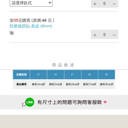
加
35
元購買
(原價:
45
元 )
防磨後跟貼-真皮 (8mm)
咖
商品敘述