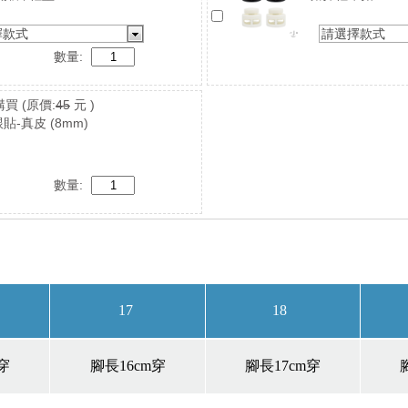
擇款式
請選擇款式
數量:
購買
(原價:
45
元 )
貼-真皮 (8mm)
數量: