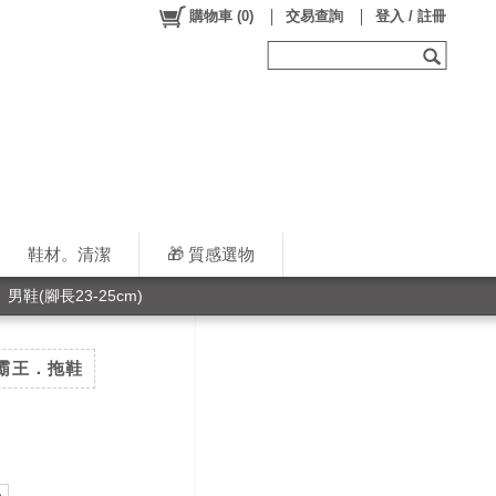
購物車
(
0
)
交易查詢
登入 / 註冊
鞋材。清潔
🎁 質感選物
男鞋(腳長23-25cm)
力霸王．拖鞋