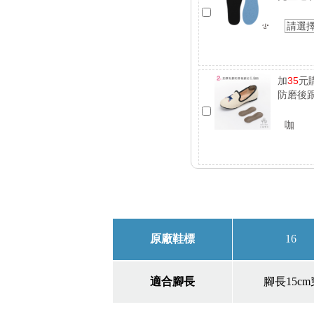
請選
加
35
元
防磨後跟
咖