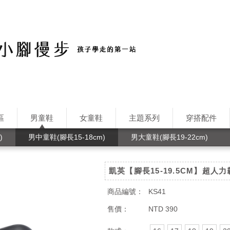
區
男童鞋
女童鞋
主題系列
穿搭配件
)
男中童鞋(腳長15-18cm)
男大童鞋(腳長19-22cm)
凱英【腳長15-19.5CM】超人
商品編號：
KS41
售價：
NTD 390