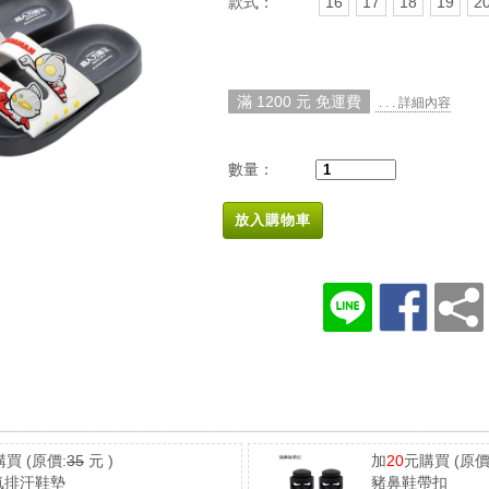
款式：
16
17
18
19
2
滿 1200 元 免運費
. . . 詳細內容
數量：
放入購物車
購買
(原價:
35
元 )
加
20
元購買
(原價
氣排汗鞋墊
豬鼻鞋帶扣