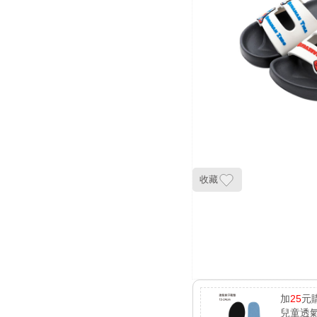
收藏
加
25
元
兒童透