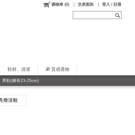
購物車
(
0
)
交易查詢
登入 / 註冊
鞋材。清潔
🎁 質感選物
男鞋(腳長23-25cm)
．亮燈涼鞋