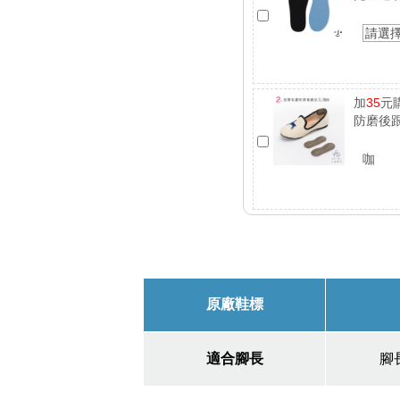
請選
加
35
元
防磨後跟
咖