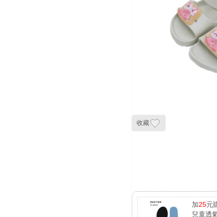
收藏
加
25
元
兒童透