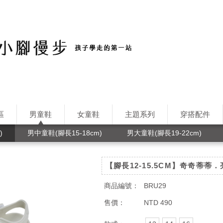
區
男童鞋
女童鞋
主題系列
穿搭配件
)
男中童鞋(腳長15-18cm)
男大童鞋(腳長19-22cm)
【腳長12-15.5CM】奇奇蒂蒂
商品編號：
BRU29
售價：
NTD 490