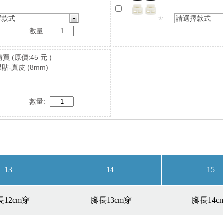
擇款式
請選擇款式
數量:
購買
(原價:
45
元 )
貼-真皮 (8mm)
數量: