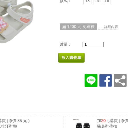
款式：
13
14
16
滿 1200 元 免運費
. . . 詳細內容
數量：
放入購物車
購買
(原價:
35
元 )
加
20
元購買
(原價
氣排汗鞋墊
豬鼻鞋帶扣