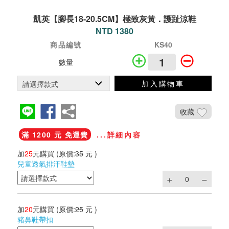
凱英【腳長18-20.5CM】極致灰黃．護趾涼鞋
NTD 1380
商品編號
KS40
數量
加入購物車
收藏
滿 1200 元 免運費
...詳細內容
加
25
元購買
(原價:
35
元 )
兒童透氣排汗鞋墊
加
20
元購買
(原價:
25
元 )
豬鼻鞋帶扣