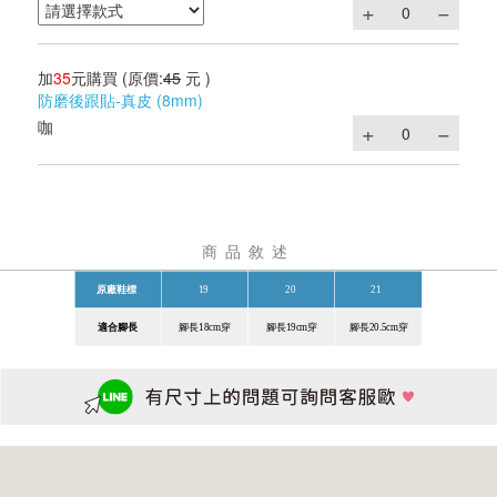
加
35
元購買
(原價:
45
元 )
防磨後跟貼-真皮 (8mm)
咖
商品敘述