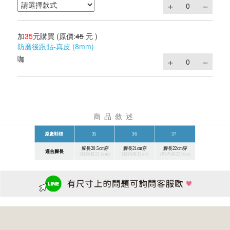
加
35
元購買
(原價:
45
元 )
防磨後跟貼-真皮 (8mm)
咖
商品敘述