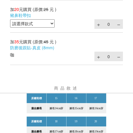
加
20
元購買
(原價:
25
元 )
豬鼻鞋帶扣
加
35
元購買
(原價:
45
元 )
防磨後跟貼-真皮 (8mm)
咖
商品敘述