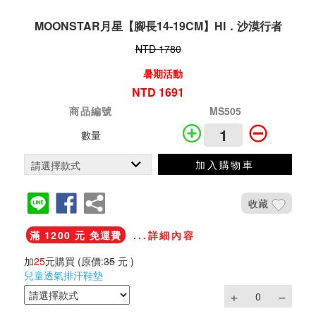
MOONSTAR月星【腳長14-19CM】HI．沙漠行者
NTD 1780
暑期活動
NTD 1691
商品編號
MS505
數量
加入購物車
收藏
滿 1200 元 免運費
...詳細內容
加
25
元購買
(原價:
35
元 )
兒童透氣排汗鞋墊