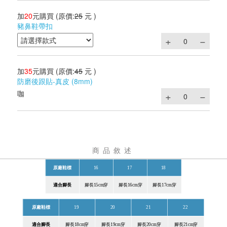
加
20
元購買
(原價:
25
元 )
豬鼻鞋帶扣
加
35
元購買
(原價:
45
元 )
防磨後跟貼-真皮 (8mm)
咖
商品敘述