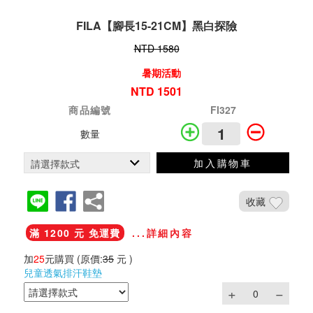
FILA【腳長15-21CM】黑白探險
NTD 1580
暑期活動
NTD 1501
商品編號
FI327
數量
加入購物車
收藏
滿 1200 元 免運費
...詳細內容
加
25
元購買
(原價:
35
元 )
兒童透氣排汗鞋墊