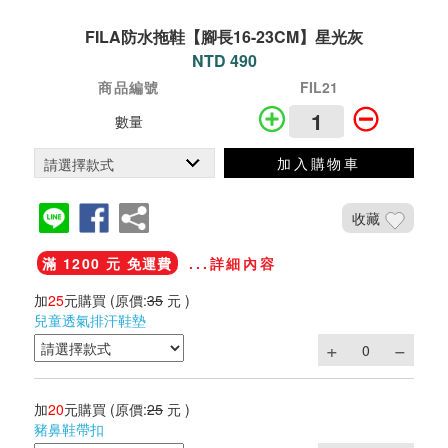
FILA防水拖鞋【腳長16-23CM】星光灰
NTD 490
商品編號
FIL21
數量
加入購物車
收藏
滿 1200 元 免運費
...詳細內容
加
25
元購買
(原價:
35
元 )
兒童透氣排汗鞋墊
加
20
元購買
(原價:
25
元 )
豬鼻鞋帶扣