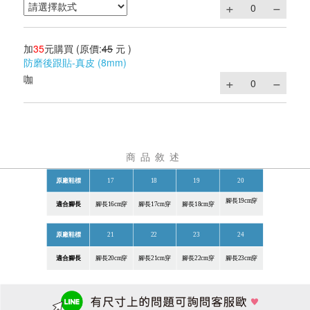
加
35
元購買
(原價:
45
元 )
防磨後跟貼-真皮 (8mm)
咖
商品敘述