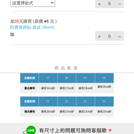
加
35
元購買
(原價:
45
元 )
防磨後跟貼-真皮 (8mm)
咖
商品敘述