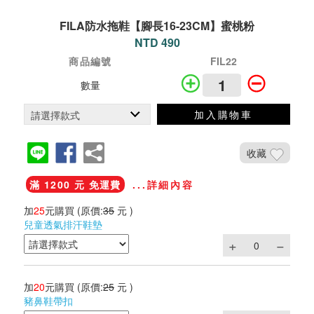
FILA防水拖鞋【腳長16-23CM】蜜桃粉
NTD 490
商品編號
FIL22
數量
加入購物車
收藏
滿 1200 元 免運費
...詳細內容
加
25
元購買
(原價:
35
元 )
兒童透氣排汗鞋墊
加
20
元購買
(原價:
25
元 )
豬鼻鞋帶扣