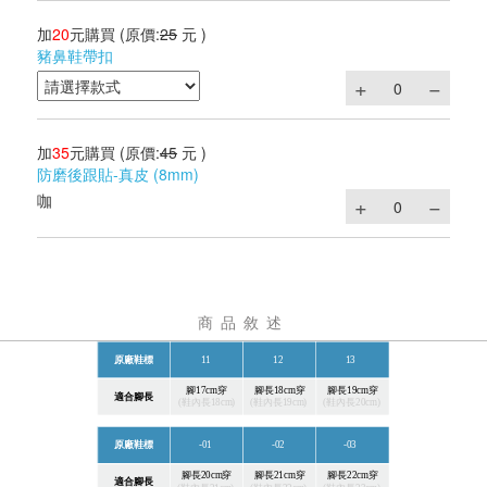
加
20
元購買
(原價:
25
元 )
豬鼻鞋帶扣
加
35
元購買
(原價:
45
元 )
防磨後跟貼-真皮 (8mm)
咖
商品敘述