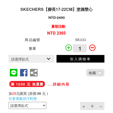
SKECHERS【腳長17-22CM】塗鴉雙心
NTD 2490
暑期活動
NTD 2365
商品編號
SK333
數量
加入購物車
收藏
滿 1200 元 免運費
...詳細內容
加
25
元購買
(原價:
35
元 )
兒童透氣排汗鞋墊