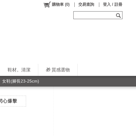
購物車
(
0
)
交易查詢
登入 / 註冊
鞋材。清潔
🎁 質感選物
女鞋(腳長23-25cm)
】閃心爆擊