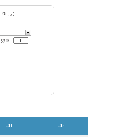
:
25
元 )
數量: