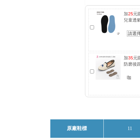
加
25
元
兒童透
請選
加
35
元
防磨後跟
咖