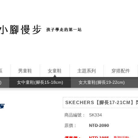
區
男童鞋
女童鞋
主題系列
穿搭配件
)
女中童鞋(腳長15-18cm)
女大童鞋(腳長19-22cm)
SKECHERS【腳長17-21CM
商品編號：
SK334
原價：
NTD 2090