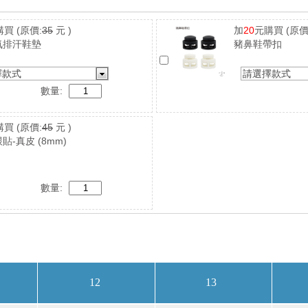
購買
(原價:
35
元 )
加
20
元購買
(原價
氣排汗鞋墊
豬鼻鞋帶扣
擇款式
請選擇款式
數量:
購買
(原價:
45
元 )
貼-真皮 (8mm)
數量: