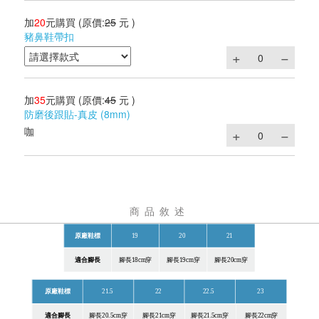
加
20
元購買
(原價:
25
元 )
豬鼻鞋帶扣
加
35
元購買
(原價:
45
元 )
防磨後跟貼-真皮 (8mm)
咖
商品敘述