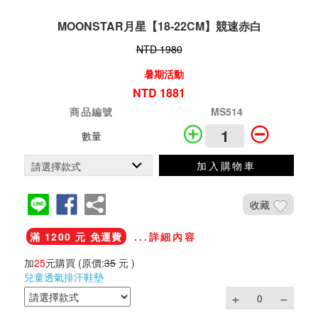
MOONSTAR月星【18-22CM】競速赤白
NTD 1980
暑期活動
NTD 1881
商品編號
MS514
數量
加入購物車
收藏
滿 1200 元 免運費
...詳細內容
加
25
元購買
(原價:
35
元 )
兒童透氣排汗鞋墊