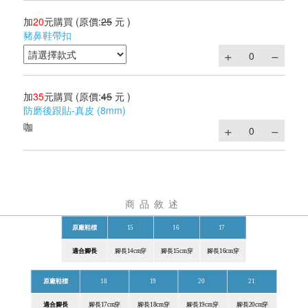
加
20
元購買
(原價:
25
元 )
豬鼻鞋帶扣
加
35
元購買
(原價:
45
元 )
防磨後跟貼-真皮 (8mm)
咖
商品敘述