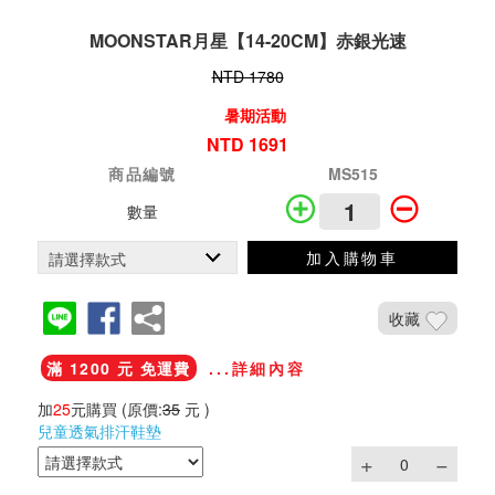
MOONSTAR月星【14-20CM】赤銀光速
NTD 1780
暑期活動
NTD 1691
商品編號
MS515
數量
加入購物車
收藏
滿 1200 元 免運費
...詳細內容
加
25
元購買
(原價:
35
元 )
兒童透氣排汗鞋墊