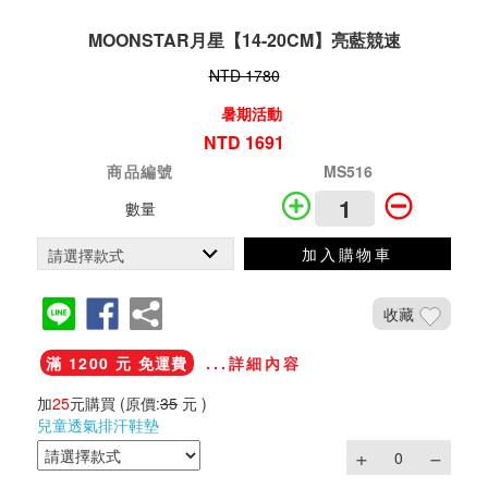
MOONSTAR月星【14-20CM】亮藍競速
NTD 1780
暑期活動
NTD 1691
商品編號
MS516
數量
加入購物車
收藏
滿 1200 元 免運費
...詳細內容
加
25
元購買
(原價:
35
元 )
兒童透氣排汗鞋墊