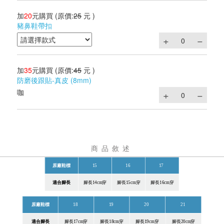
加
20
元購買
(原價:
25
元 )
豬鼻鞋帶扣
加
35
元購買
(原價:
45
元 )
防磨後跟貼-真皮 (8mm)
咖
商品敘述