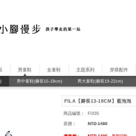
區
男童鞋
女童鞋
主題系列
穿搭配件
)
男中童鞋(腳長15-18cm)
男大童鞋(腳長19-22cm)
FILA【腳長13-18CM】藍泡泡
商品編號：
FI335
原價：
NTD 1480