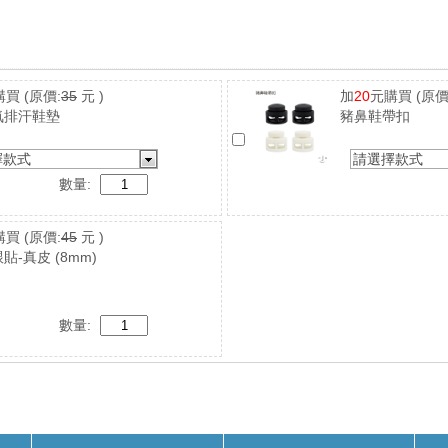
購買
(原價:
35
元 )
加
20
元購買
(原價
氣排汗鞋墊
豬鼻鞋帶扣
擇款式
請選擇款式
數量:
購買
(原價:
45
元 )
貼-真皮 (8mm)
數量: