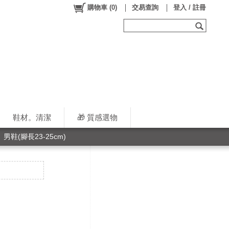
購物車
(
0
)
交易查詢
登入 / 註冊
鞋材。清潔
🎁 質感選物
男鞋(腳長23-25cm)