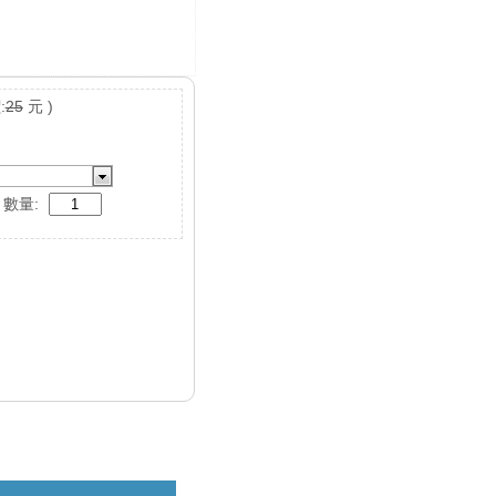
:
25
元 )
數量: