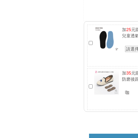
加
25
元
兒童透
請選
加
35
元
防磨後跟
咖