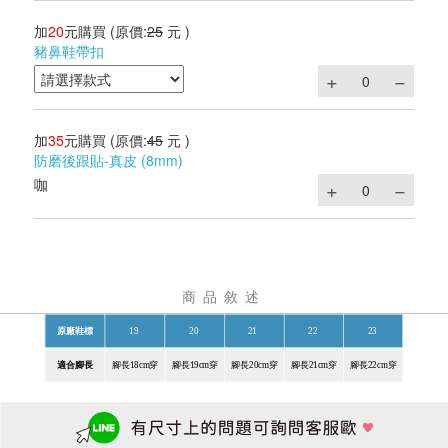
加
20
元購買
(原價:
25
元 )
豬鼻鞋帶扣
加
35
元購買
(原價:
45
元 )
防磨後跟貼-真皮 (8mm)
咖
商品敘述