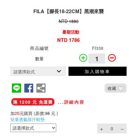
FILA【腳長18-22CM】黑潮來襲
NTD 1880
暑期活動
NTD 1786
商品編號
FI338
數量
加入購物車
收藏
滿 1200 元 免運費
...詳細內容
加
25
元購買
(原價:
35
元 )
兒童透氣排汗鞋墊