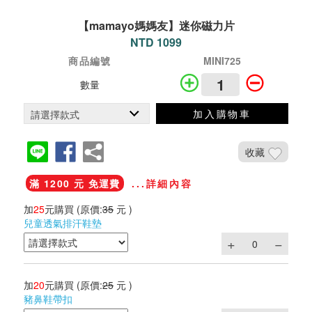
【mamayo媽媽友】迷你磁力片
NTD 1099
商品編號
MINI725
數量
加入購物車
收藏
滿 1200 元 免運費
...詳細內容
加
25
元購買
(原價:
35
元 )
兒童透氣排汗鞋墊
加
20
元購買
(原價:
25
元 )
豬鼻鞋帶扣