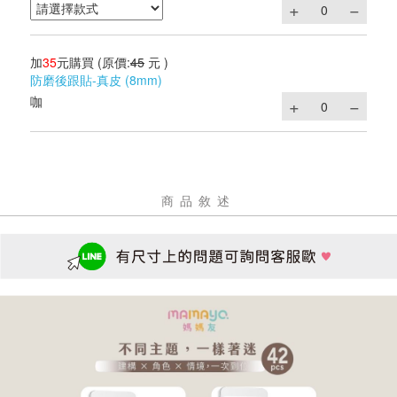
加
35
元購買
(原價:
45
元 )
防磨後跟貼-真皮 (8mm)
咖
商品敘述