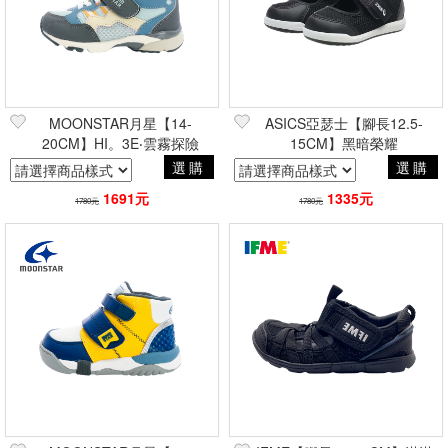
MOONSTAR月星【14-
ASICS亞瑟士【腳長12.5-
20CM】HI。3E‧雲霧探險
15CM】黑暗榮耀
選購
選購
1691元
1335元
1780元
1780元