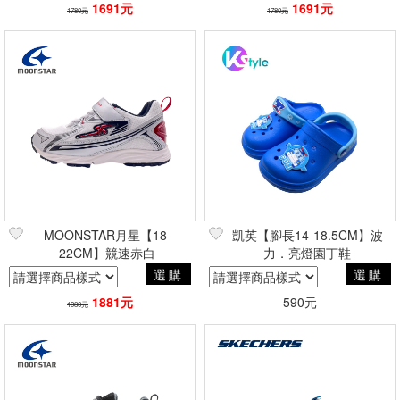
1691元
1691元
1780元
1780元
MOONSTAR月星【18-
凱英【腳長14-18.5CM】波
22CM】競速赤白
力．亮燈園丁鞋
選購
選購
1881元
590元
1980元