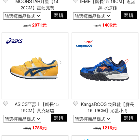
MOONSTAR月星【14-
IFME【腳長15-19CM】湛湛
20CM】星藍亮黃
黑·水涼鞋
選購
選購
2071元
1406元
2180元
1480元
ASICS亞瑟士【腳長15-
KangaROOS 袋鼠鞋【腳長
19CM】黃克駱駱
15-19CM】沁藍小將
選購
選購
1786元
1216元
1880元
1280元