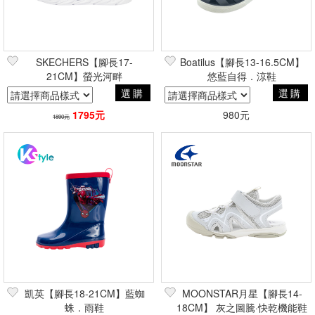
SKECHERS【腳長17-
Boatilus【腳長13-16.5CM】
21CM】螢光河畔
悠藍自得．涼鞋
選購
選購
1795元
980元
1890元
凱英【腳長18-21CM】藍蜘
MOONSTAR月星【腳長14-
蛛．雨鞋
18CM】 灰之圖騰·快乾機能鞋