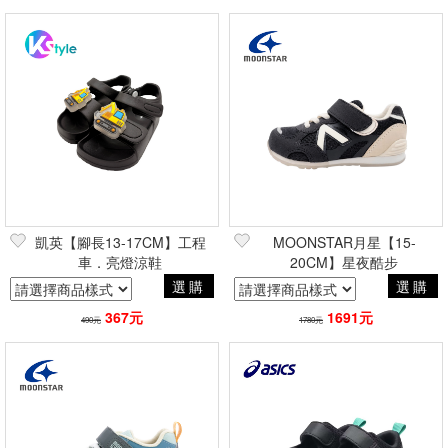
凱英【腳長13-17CM】工程
MOONSTAR月星【15-
車．亮燈涼鞋
20CM】星夜酷步
選購
選購
367元
1691元
490元
1780元