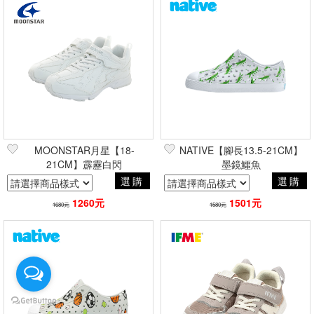
MOONSTAR月星【18-
NATIVE【腳長13.5-21CM】
21CM】霹靂白閃
墨鏡鱷魚
選購
選購
1260元
1501元
1680元
1580元