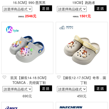
16.5CM】990‧墨黑黑
19CM】跑跑者
選購
選購
2546元
1501元
2680元
1580元
凱英【腳長14-18.5CM】
【腳長12-17.5CM】奇蒂．園
TOMICA．亮燈園丁鞋
丁鞋
選購
選購
690元
450元