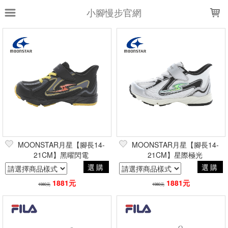
LOADING...
小腳慢步官網
上架時間
銷售件數
銷售價格
樣式尺寸篩選
全部樣式
黑
藍
S
白
黑藍
灰
黑銀
銀白
奶茶
皮革
全部尺寸
11
12
13
15
MOONSTAR月星【腳長14-
MOONSTAR月星【腳長14-
16
21CM】黑曜閃電
17
18
19
21CM】星際極光
20
選購
選購
21
1881元
1881元
1980元
1980元
篩選