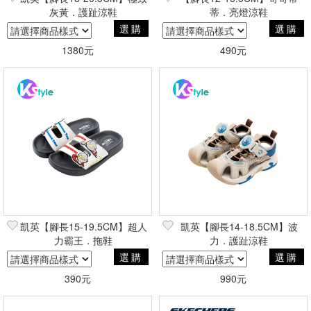
灰黃．護趾涼鞋
蒂．亮燈涼鞋
選購
選購
1380元
490元
凱英【腳長15-19.5CM】超人
凱英【腳長14-18.5CM】波
力霸王．拖鞋
力．護趾涼鞋
選購
選購
390元
990元