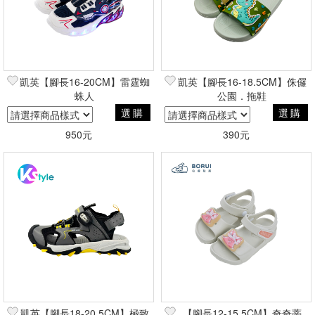
凱英【腳長16-20CM】雷霆蜘
凱英【腳長16-18.5CM】侏儸
蛛人
公園．拖鞋
選購
選購
950元
390元
凱英【腳長18-20.5CM】極致
【腳長12-15.5CM】奇奇蒂