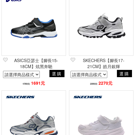
ASICS亞瑟士【腳長15-
SKECHERS【腳長17-
18CM】炫黑奔馳
21CM】皓月銀輝
選購
選購
1691元
2270元
1780元
2390元