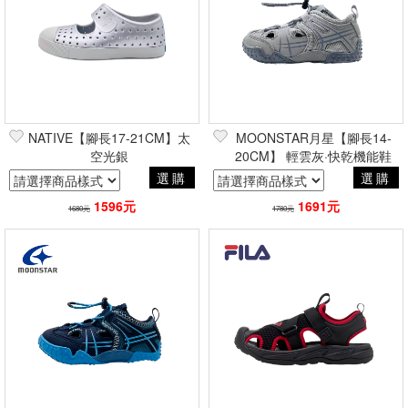
NATIVE【腳長17-21CM】太
MOONSTAR月星【腳長14-
空光銀
20CM】 輕雲灰·快乾機能鞋
選購
選購
1596元
1691元
1680元
1780元