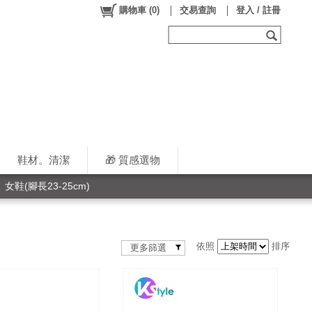
購物車
(
0
)
交易查詢
登入 / 註冊
鞋材。清潔
🎁 質感選物
女鞋(腳長23-25cm)
依照
排序
更多篩選