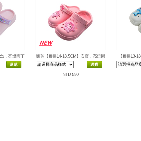
美人魚．亮燈園丁
凱英【腳長14-18.5CM】安寶．亮燈園
【腳長13-
丁鞋
選購
選購
NTD 590