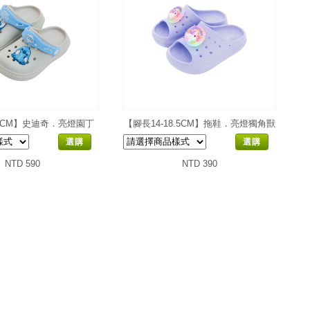
18CM】史迪奇．亮燈園丁
【腳長14-18.5CM】拖鞋．亮燈獨角獸
鞋
選購
選購
NTD 590
NTD 390