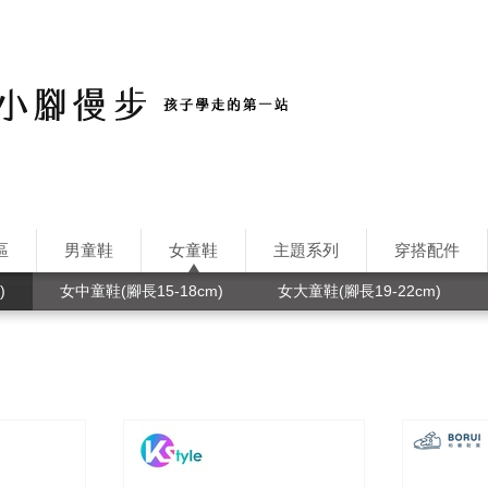
區
男童鞋
女童鞋
主題系列
穿搭配件
)
女中童鞋(腳長15-18cm)
女大童鞋(腳長19-22cm)