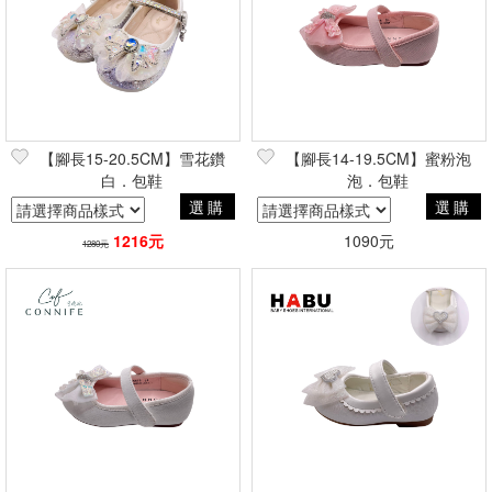
【腳長15-20.5CM】雪花鑽
【腳長14-19.5CM】蜜粉泡
白．包鞋
泡．包鞋
選購
選購
1216元
1090元
1280元