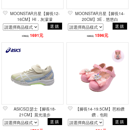
MOONSTAR月星【腳長12-
MOONSTAR月星【腳長14-
16CM】HI．灰濛濛
20CM】3E．悠悠白
選購
選購
1691元
1596元
1780元
1680元
ASICS亞瑟士【腳長18-
【腳長14-19.5CM】芭粉鑽
21CM】晨光漫步
鑽．包鞋
選購
選購