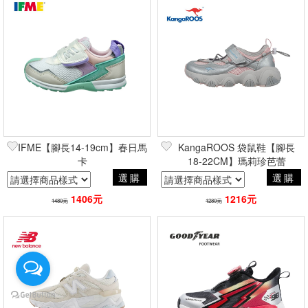
IFME【腳長14-19cm】春日馬
KangaROOS 袋鼠鞋【腳長
卡
18-22CM】瑪莉珍芭蕾
選購
選購
1406元
1216元
1480元
1280元