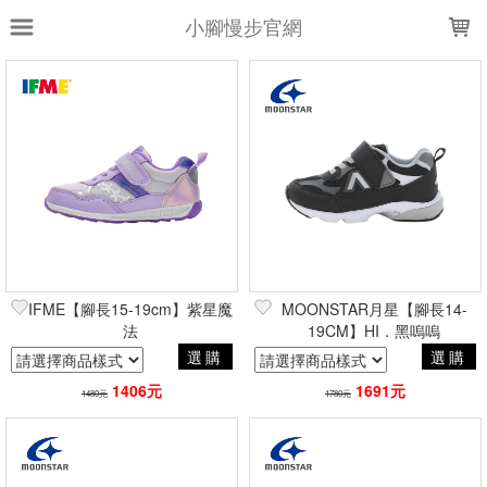
LOADING...
小腳慢步官網
上架時間
銷售件數
銷售價格
樣式尺寸篩選
全部樣式
黑
白
S
灰
粉
銀白
紫
米
粉紫
藍
全部尺寸
11
12
13
15
IFME【腳長15-19cm】紫星魔
MOONSTAR月星【腳長14-
16
法
17
18
19
19CM】HI．黑嗚嗚
20
選購
選購
21
1406元
1691元
1480元
1780元
篩選