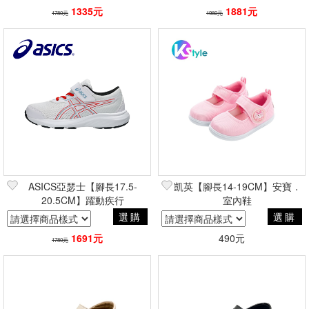
1335元
1881元
1780元
1980元
ASICS亞瑟士【腳長17.5-
凱英【腳長14-19CM】安寶．
20.5CM】躍動疾行
室內鞋
選購
選購
1691元
490元
1780元