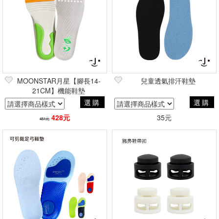
MOONSTAR月星【腳長14-
兒童透氣排汗鞋墊
21CM】機能鞋墊
選購
選購
428元
35元
451元