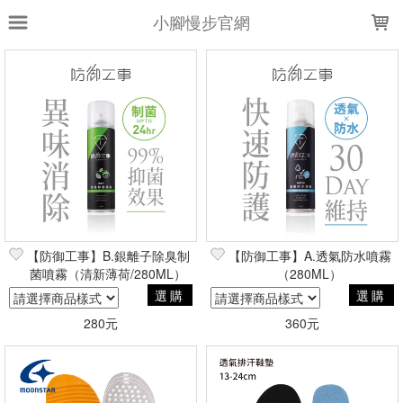
LOADING...
小腳慢步官網
上架時間
銷售件數
銷售價格
樣式尺寸篩選
全部樣式
粉
藍
綠
現貨
黑
白
S(23-24CM)
S (15.5-16.5CM)
O(27.5-28.5CM)
M(24.5-25.5CM)
全部尺寸
13.5公分
13公分
14.5~16cm
16.5~18cm
【防御工事】B.銀離子除臭制
【防御工事】A.透氣防水噴霧
16.5公分
菌噴霧（清新薄荷/280ML）
16公分
17.5公分
17公分
（280ML）
18.5~20cm
選購
選購
20.5~22cm
280元
360元
篩選