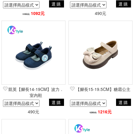
選購
選購
1092元
490元
1150元
凱英【腳長14-19CM】波力．
【腳長15-19.5CM】糖霜公主
室內鞋
選購
選購
490元
1216元
1280元