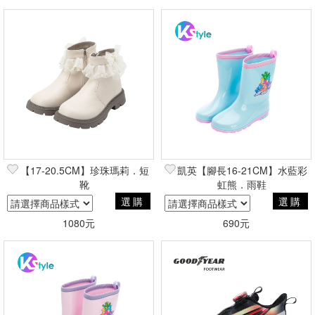
【17-20.5CM】珍珠瑪莉．短
凱英【腳長16-21CM】水藍彩
靴
虹熊．雨鞋
選購
選購
1080元
690元