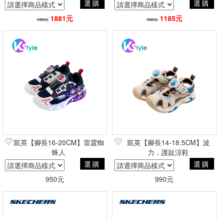
選購
選購
1881元
1185元
1980元
1580元
凱英【腳長16-20CM】雷霆蜘
凱英【腳長14-18.5CM】波
蛛人
力．護趾涼鞋
選購
選購
950元
990元