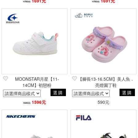
1691元
1691元
1780元
1780元
MOONSTAR月星【11-
【腳長13-16.5CM】美人魚．
14CM】初戀粉
亮燈園丁鞋
選購
選購
1596元
590元
1680元