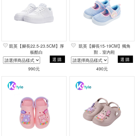
凱英【腳長22.5-23.5CM】厚
凱英【腳長15-19CM】獨角
板酷白
獸．室內鞋
選購
選購
990元
490元