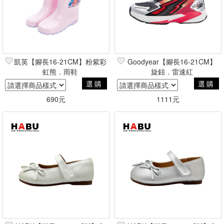
凱英【腳長16-21CM】粉紫彩
Goodyear【腳長16-21CM】
虹熊．雨鞋
旋鈕．雷速紅
選購
選購
690元
1111元