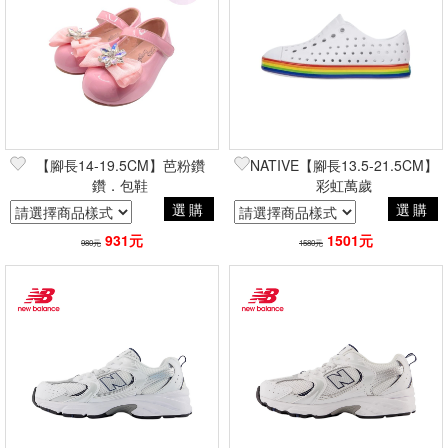
【腳長14-19.5CM】芭粉鑽
NATIVE【腳長13.5-21.5CM】
鑽．包鞋
彩虹萬歲
選購
選購
931元
1501元
980元
1580元