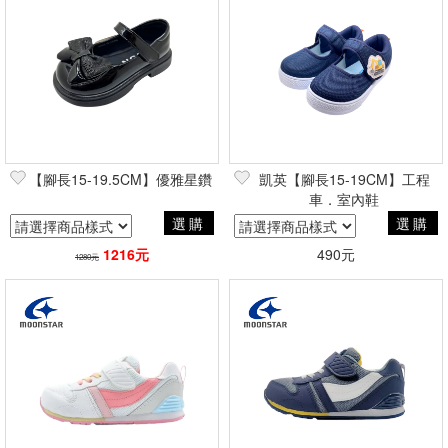
【腳長15-19.5CM】優雅星鑽
凱英【腳長15-19CM】工程
車．室內鞋
選購
選購
1216元
490元
1280元