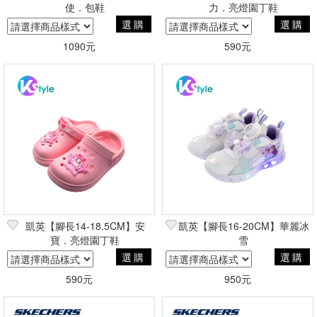
使．包鞋
力．亮燈園丁鞋
選購
選購
1090元
590元
凱英【腳長14-18.5CM】安
凱英【腳長16-20CM】華麗冰
寶．亮燈園丁鞋
雪
選購
選購
590元
950元