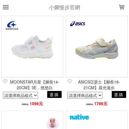
LOADING...
小腳慢步官網
上架時間
銷售件數
銷售價格
樣式尺寸篩選
全部樣式
S
白
粉
銀白
粉白
黑藍
藍
米
紅藍
黑黃
全部尺寸
12
13
13.5
15
MOONSTAR月星【腳長14-
ASICS亞瑟士【腳長18-
16
20CM】3E．悠悠白
17
18
19
21CM】晨光漫步
20
選購
選購
21
1596元
1786元
1680元
1880元
篩選