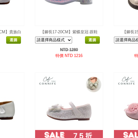
.5CM】貴族白
【腳長17-20CM】紫蝶皇冠·跟鞋
【腳長15
選購
選購
NTD 1280
特價 NTD 1216
特