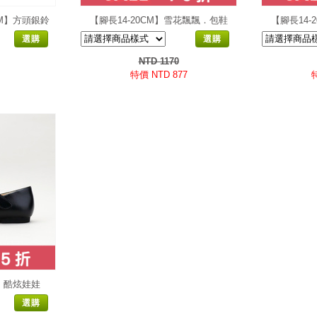
8CM】方頭銀鈴
【腳長14-20CM】雪花飄飄．包鞋
【腳長14-
選購
選購
NTD 1170
特價 NTD 877
特
CM】酷炫娃娃
選購