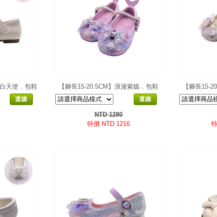
】雪白天使．包鞋
【腳長15-20.5CM】浪漫紫嫣．包鞋
【腳長15-
選購
選購
NTD 1280
特價 NTD 1216
特