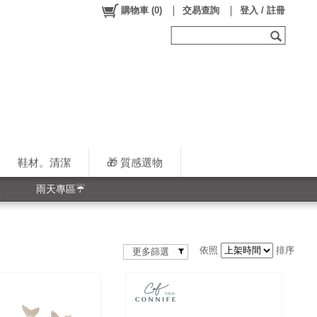
購物車
(
0
)
交易查詢
登入 / 註冊
鞋材。清潔
🎁 質感選物
鞋
雨天專區☔
依照
排序
更多篩選