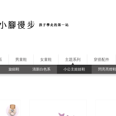
區
男童鞋
女童鞋
主題系列
穿搭配件
旋鈕鞋
清新白色系
小公主娃娃鞋
閃亮亮燈