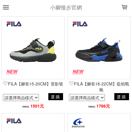
LOADING...
小腳慢步官網
上架時間
銷售件數
銷售價格
樣式尺寸篩選
全部樣式
S
黑黃
黑藍
白藍
P
全部尺寸
13
15
16
17
18
19
20
21
22
FILA【腳長15-20CM】雷影號
FILA【腳長18-22CM】藍焰戰
23
靴
選購
選購
1501元
1786元
篩選
1580元
1880元