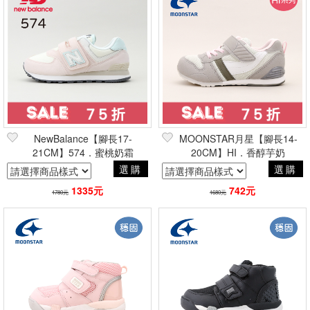
NewBalance【腳長17-
MOONSTAR月星【腳長14-
21CM】574．蜜桃奶霜
20CM】HI．香醇芋奶
選購
選購
1335元
742元
1780元
1680元