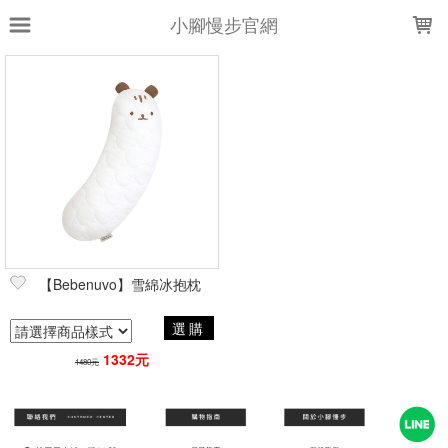
LOADING...
小腳慢步官網
上架時間
銷售件數
銷售價格
樣式尺寸篩選
全部樣式
全部尺寸
M
篩選
【Bebenuvo】雪綿冰抱枕
選購
1332元
1480元