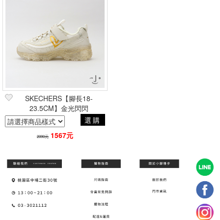
SKECHERS【腳長18-
23.5CM】金光閃閃
選購
1567元
2090元