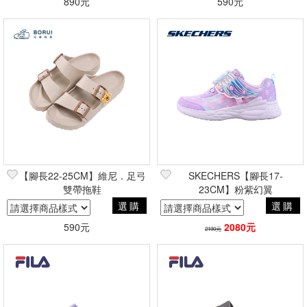
890元
590元
【腳長22-25CM】維尼．足弓
SKECHERS【腳長17-
雙帶拖鞋
23CM】粉紫幻翼
選購
選購
590元
2080元
2190元