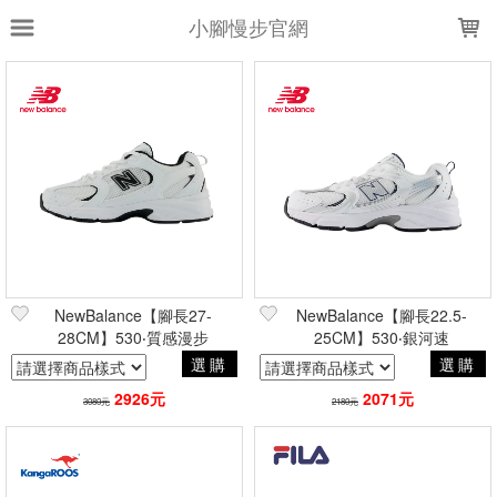
LOADING...
小腳慢步官網
上架時間
銷售件數
銷售價格
樣式尺寸篩選
全部樣式
黑
銀白
黑白
全部尺寸
17
18
19
20
21
22
23
24
36
-04
NewBalance【腳長27-
NewBalance【腳長22.5-
28CM】530‧質感漫步
25CM】530‧銀河速
選購
篩選
選購
2926元
2071元
3080元
2180元