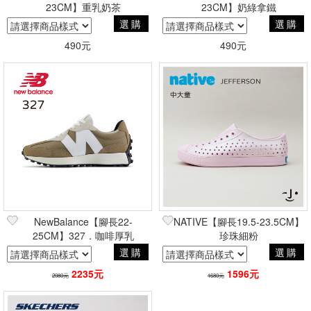
23CM】重乳奶茶
23CM】奶綠拿鐵
選購
選購
490元
490元
NewBalance【腳長22-
NATIVE【腳長19.5-23.5CM】
25CM】327．咖啡厚乳
珍珠細粉
選購
選購
2235元
1596元
2980元
1680元