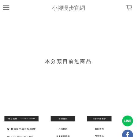
LOADING...
小腳慢步官網
上架時間
銷售件數
銷售價格
樣式尺寸篩選
本分類目前無商品
現貨商品
篩選