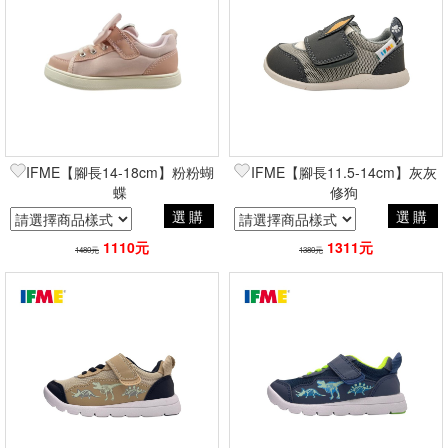
IFME【腳長14-18cm】粉粉蝴
IFME【腳長11.5-14cm】灰灰
蝶
修狗
選購
選購
1110元
1311元
1480元
1380元