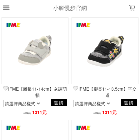
LOADING...
小腳慢步官網
上架時間
銷售件數
銷售價格
樣式尺寸篩選
全部樣式
黑
S
白
藍
粉
灰
銀白
黑藍
米
紫
全部尺寸
12
13
13.5
15
IFME【腳長11-14cm】灰調萌
IFME【腳長11-13.5cm】平交
16
貓
17
18
19
道
20
選購
選購
21
1311元
1311元
1380元
1380元
篩選