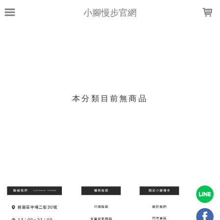
LOADING...
小腳慢步官網
上架時間
銷售件數
銷售價格
樣式尺寸篩選
本分類目前無商品
現貨商品
篩選